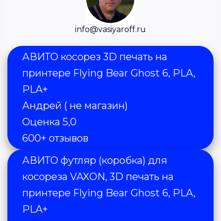
info@vasiyaroff.ru
АВИТО косорез 3D печать на 
принтере Flying Bear Ghost 6, PLA, 
PLA+ 
Андрей ( не магазин)
Оценка 5,0   
600+ отзывов
АВИТО футляр (коробка) для 
косореза VAXON, 3D печать на 
принтере Flying Bear Ghost 6, PLA, 
PLA+