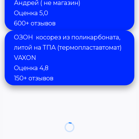
Андрей ( не магазин)
Оценка 5,0
600+ отзывов
ОЗОН  косорез из поликарбоната, 
литой на ТПА (термопластавтомат)
VAXON 
Оценка 4,8
150+ отзывов